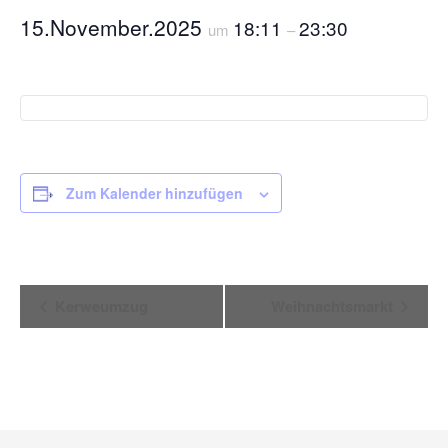
15.November.2025
18:11
23:30
um
–
Zum Kalender hinzufügen
V
Kerweumzug
Weihnachtsmarkt
e
r
a
n
s
t