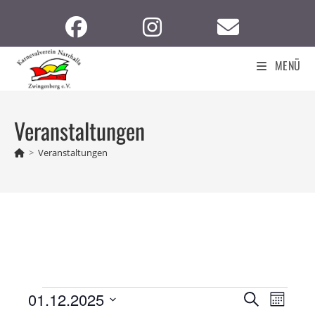
Zum
Inhalt
springen
MENÜ
Veranstaltungen
>
Veranstaltungen
Veranstaltungen
V
V
01.12.2025
S
M
e
u