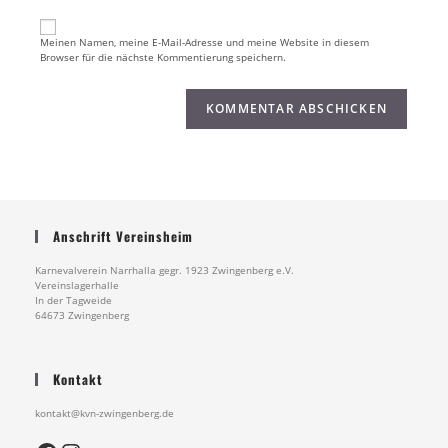
URL
ein
ein
Meinen Namen, meine E-Mail-Adresse und meine Website in diesem
(optional)
Browser für die nächste Kommentierung speichern.
Anschrift Vereinsheim
Karnevalverein Narrhalla gegr. 1923 Zwingenberg e.V.
Vereinslagerhalle
In der Tagweide
64673 Zwingenberg
Kontakt
kontakt@kvn-zwingenberg.de