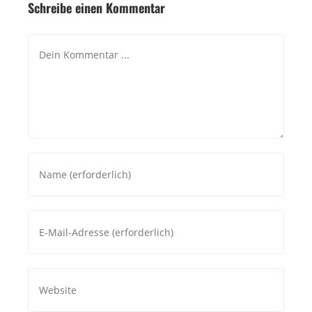
Schreibe einen Kommentar
Kommentieren
Gib
deinen
Namen
oder
Gib
Benutzernamen
deine
zum
E-
Kommentieren
Mail-
ein
Gib
Adresse
deine
zum
Website-
Kommentieren