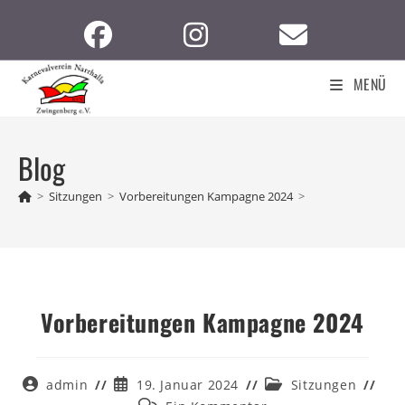
Zum
Inhalt
springen
MENÜ
Blog
>
Sitzungen
>
Vorbereitungen Kampagne 2024
>
Vorbereitungen Kampagne 2024
Beitrags-
Beitrag
Beitrags-
admin
19. Januar 2024
Sitzungen
Autor:
veröffentlicht:
Kategorie: