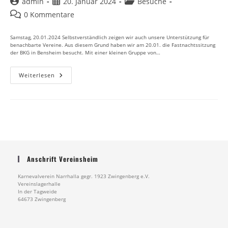
Beitrags-
Beitrag
Beitrags-
admin
20. Januar 2024
Besuche
Autor:
veröffentlicht:
Kategorie:
Beitrags-
0 Kommentare
Kommentare:
Samstag, 20.01.2024 Selbstverständlich zeigen wir auch unsere Unterstützung für
benachbarte Vereine. Aus diesem Grund haben wir am 20.01. die Fastnachtssitzung
der BKG in Bensheim besucht. Mit einer kleinen Gruppe von…
Besuch
Weiterlesen
Der
Fastnachtssitzung
Bei
Der
BKG
Bensheim
Anschrift Vereinsheim
Karnevalverein Narrhalla gegr. 1923 Zwingenberg e.V.
Vereinslagerhalle
In der Tagweide
64673 Zwingenberg